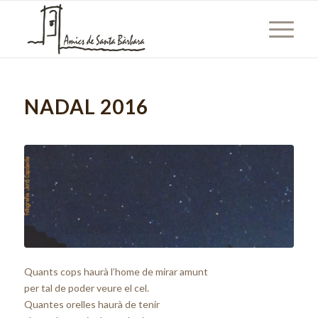
NADAL 2016
Quants cops haurà l’home de mirar amunt
per tal de poder veure el cel.
Quantes orelles haurà de tenir