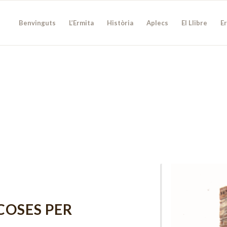
Benvinguts
L’Ermita
Història
Aplecs
El Llibre
E
COSES PER