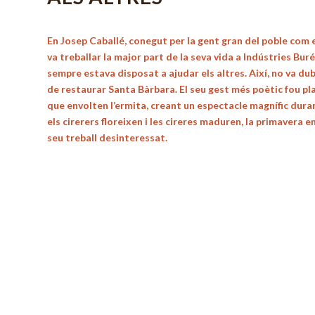
En Josep Caballé, conegut per la gent gran del poble com e
va treballar la major part de la seva vida a Indústries Buré
sempre estava disposat a ajudar els altres. Així, no va du
de restaurar Santa Bàrbara. El seu gest més poètic fou pla
que envolten l’ermita, creant un espectacle magnífic duran
els cirerers floreixen i les cireres maduren, la primavera e
seu treball desinteressat.